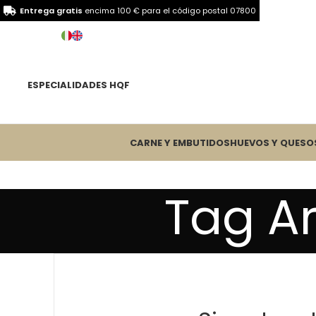
Entrega gratis
encima 100 € para el
código postal 07800
ESPECIALIDADES HQF
CARNE Y EMBUTIDOS
HUEVOS Y QUESO
Tag Ar