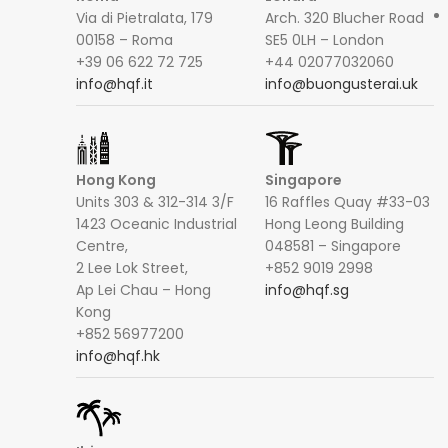
Via di Pietralata, 179
Arch. 320 Blucher Road
00158 – Roma
SE5 0LH – London
+39 06 622 72 725
+44 02077032060
info@hqf.it
info@buongusterai.uk
Hong Kong
Singapore
Units 303 & 312-314 3/F
16 Raffles Quay #33-03
1423 Oceanic Industrial
Hong Leong Building
Centre,
048581 – Singapore
2 Lee Lok Street,
+852 9019 2998
Ap Lei Chau – Hong
info@hqf.sg
Kong
+852 56977200
info@hqf.hk