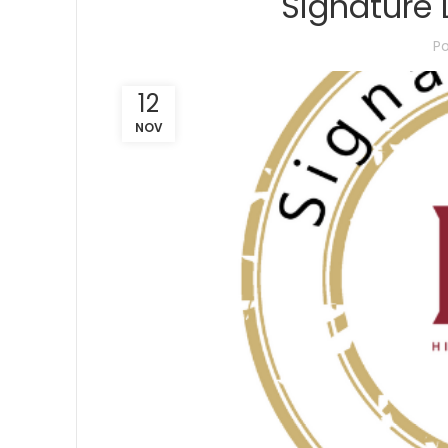
Signature 
P
12
NOV