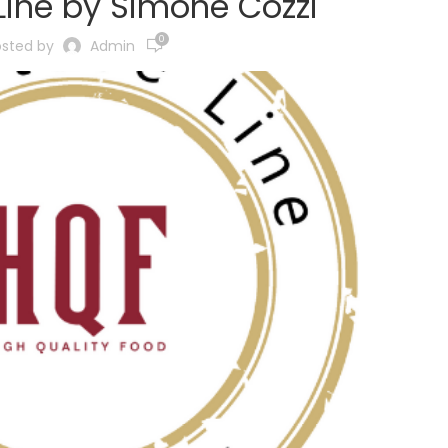
Line by Simone Cozzi
0
osted by
Admin