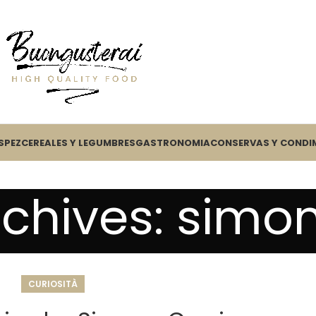
S
PEZ
CEREALES Y LEGUMBRES
GASTRONOMIA
CONSERVAS Y CONDI
chives: simo
CURIOSITÀ