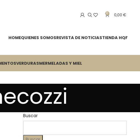
0
0,00
€
HOME
QUIENES SOMOS
REVISTA DE NOTICIAS
TIENDA HQF
MENTOS
VERDURAS
MERMELADAS Y MIEL
necozzi
Buscar
Buscar