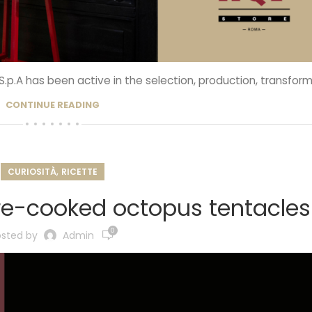
 S.p.A has been active in the selection, production, transforma
CONTINUE READING
,
CURIOSITÀ
RICETTE
re-cooked octopus tentacles
0
osted by
Admin