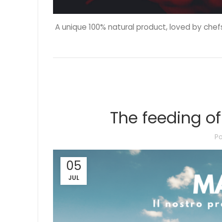
A unique 100% natural product, loved by chefs 
The feeding o
P
05
JUL