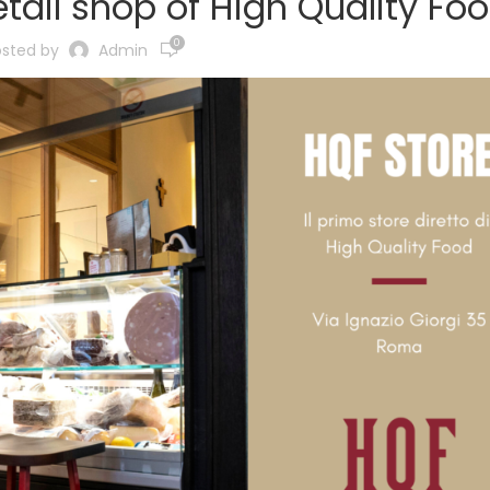
retail shop of High Quality Fo
0
osted by
Admin