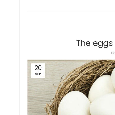
The eggs 
P
20
SEP