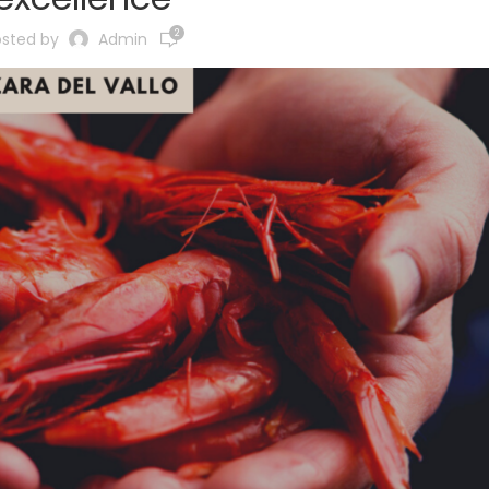
2
osted by
Admin