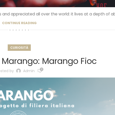
and appreciated all over the world: it lives at a depth of ab
CONTINUE READING
CURIOSITÀ
f Marango: Marango Fioc
3
osted by
Admin