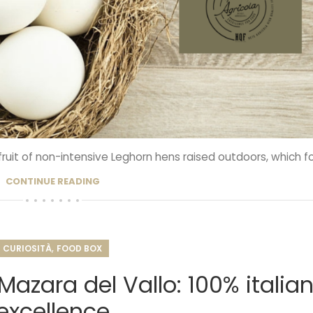
ruit of non-intensive Leghorn hens raised outdoors, which fol
CONTINUE READING
,
CURIOSITÀ
FOOD BOX
azara del Vallo: 100% italia
excellence