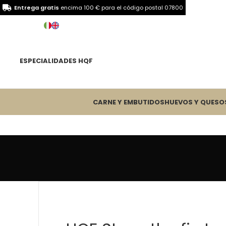
Entrega gratis
encima 100 € para el
código postal 07800
ESPECIALIDADES HQF
CARNE Y EMBUTIDOS
HUEVOS Y QUESO