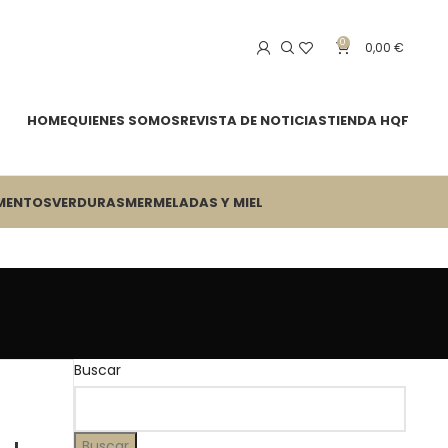
0
0,00
€
HOME
QUIENES SOMOS
REVISTA DE NOTICIAS
TIENDA HQF
MENTOS
VERDURAS
MERMELADAS Y MIEL
Buscar
Buscar