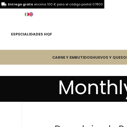
Entrega gratis
encima 100 € para el
código postal 07800
ESPECIALIDADES HQF
CARNE Y EMBUTIDOS
HUEVOS Y QUESO
Monthly