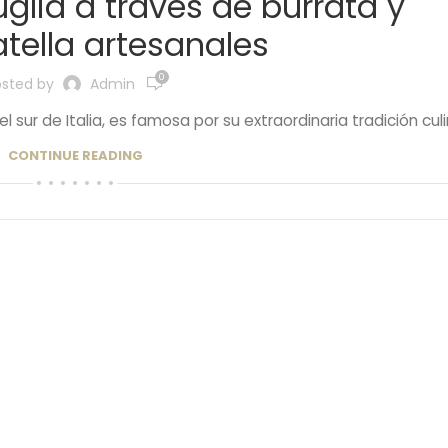
glia a través de burrata y
atella artesanales
0
osted by
Admin
l sur de Italia, es famosa por su extraordinaria tradición culin
CONTINUE READING