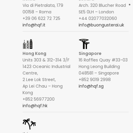
Via di Pietralata, 179
Arch. 320 Blucher Road
00158 – Roma
SE5 0LH – London
+39 06 622 72 725
+44 02077032060
info@hqf.it
info@buongusterai.uk
Hong Kong
Singapore
Units 303 & 312-314 3/F
16 Raffles Quay #33-03
1423 Oceanic Industrial
Hong Leong Building
Centre,
048581 – Singapore
2 Lee Lok Street,
+852 9019 2998
Ap Lei Chau – Hong
info@hqf.sg
Kong
+852 56977200
info@hqf.hk