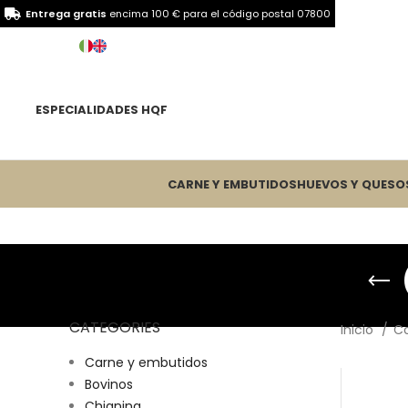
Entrega gratis
encima 100 € para el
código postal 07800
ESPECIALIDADES HQF
CARNE Y EMBUTIDOS
HUEVOS Y QUESO
CATEGORIES
Inicio
C
Carne y embutidos
Bovinos
Chianina