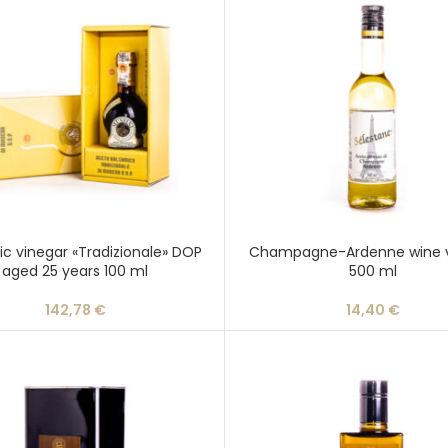
c vinegar «Tradizionale» DOP
Champagne-Ardenne wine v
aged 25 years 100 ml
500 ml
142,78
€
14,40
€