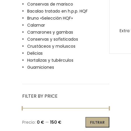
Conservas de marisco
Bacalao tratado en h.p.p. HQF
Bruno «Selección HQF»
Calamar
Extra
Camarones y gambas
Conservas y sofisticados
Crustáceos y moluscos
Delicias
Hortalizas y tubérculos
Guarniciones
FILTER BY PRICE
Precio:
0 €
—
150 €
FILTRAR