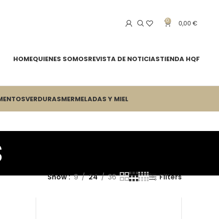
0
0,00
€
HOME
QUIENES SOMOS
REVISTA DE NOTICIAS
TIENDA HQF
MENTOS
VERDURAS
MERMELADAS Y MIEL
s
Show
9
24
36
Filters