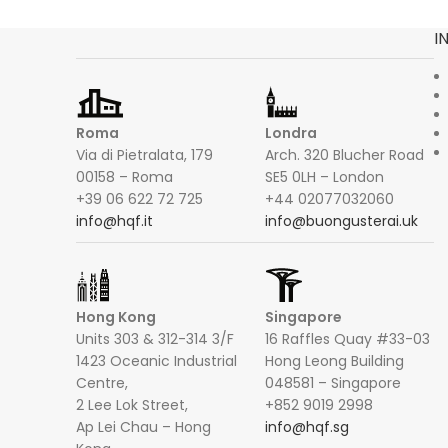
I
Roma
Londra
Via di Pietralata, 179
Arch. 320 Blucher Road
00158 – Roma
SE5 0LH – London
+39 06 622 72 725
+44 02077032060
info@hqf.it
info@buongusterai.uk
Hong Kong
Singapore
Units 303 & 312-314 3/F
16 Raffles Quay #33-03
1423 Oceanic Industrial
Hong Leong Building
Centre,
048581 – Singapore
2 Lee Lok Street,
+852 9019 2998
Ap Lei Chau – Hong
info@hqf.sg