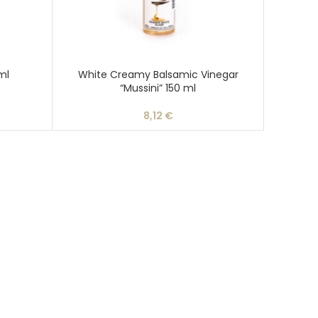
ml
White Creamy Balsamic Vinegar
“Mussini” 150 ml
8,12
€