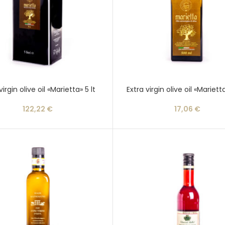
virgin olive oil «Marietta» 5 lt
Extra virgin olive oil «Mariett
122,22
€
17,06
€