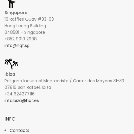
Singapore
16 Raffles Quay #33-03
Hong Leong Building
048581 – Singapore
+852 9019 2998
info@hqf.sg
Ibiza
Poligono Industrial Montecristo / Carrer des Mayans 31-33
07816 San Rafael, Ibiza
+34 624277116
infoibiza@hqf.es
INFO
Contacts