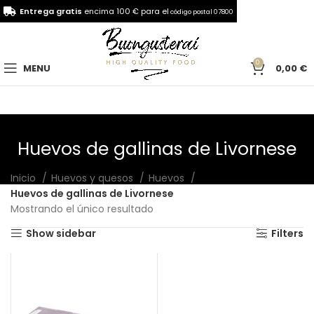
Entrega gratis
encima 100 € para el
código postal 07800
0
MENU
0,00
€
Huevos de gallinas de Livornese
Inicio
Huevos y quesos
Huevos
Huevos de gallinas de Livornese
Mostrando el único resultado
Show sidebar
Filters