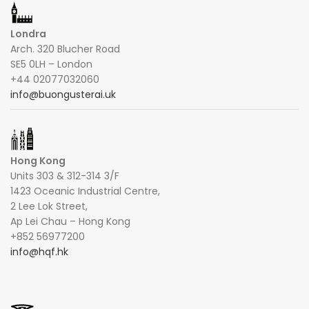
Londra
Arch. 320 Blucher Road
SE5 0LH – London
+44 02077032060
info@buongusterai.uk
Hong Kong
Units 303 & 312-314 3/F
1423 Oceanic Industrial Centre,
2 Lee Lok Street,
Ap Lei Chau – Hong Kong
+852 56977200
info@hqf.hk