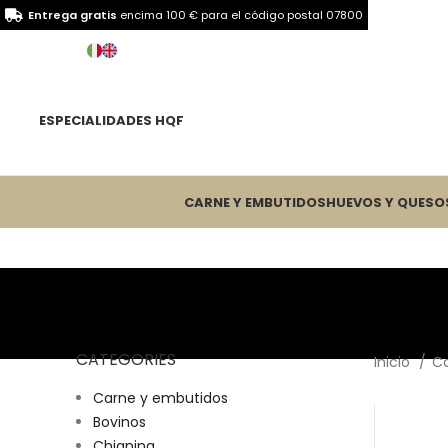
Entrega gratis
encima 100 € para el
código postal 07800
ESPECIALIDADES HQF
CARNE Y EMBUTIDOS
HUEVOS Y QUESO
CATEGORIES
Inicio
C
Carne y embutidos
Bovinos
Chianina