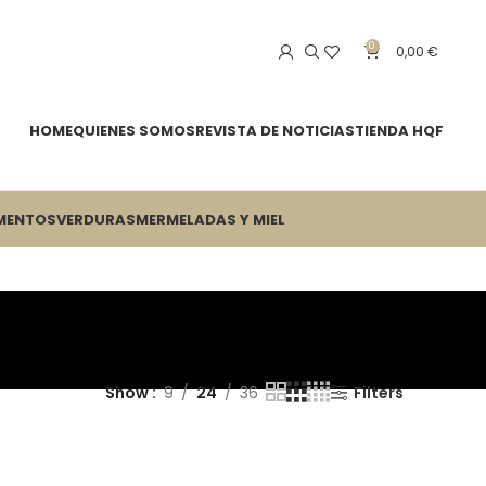
0
0,00
€
HOME
QUIENES SOMOS
REVISTA DE NOTICIAS
TIENDA HQF
MENTOS
VERDURAS
MERMELADAS Y MIEL
Show
9
24
36
Filters