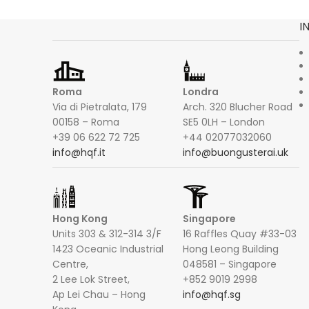
I
Roma
Londra
Via di Pietralata, 179
Arch. 320 Blucher Road
00158 – Roma
SE5 0LH – London
+39 06 622 72 725
+44 02077032060
info@hqf.it
info@buongusterai.uk
Hong Kong
Singapore
Units 303 & 312-314 3/F
16 Raffles Quay #33-03
1423 Oceanic Industrial
Hong Leong Building
Centre,
048581 – Singapore
2 Lee Lok Street,
+852 9019 2998
Ap Lei Chau – Hong
info@hqf.sg