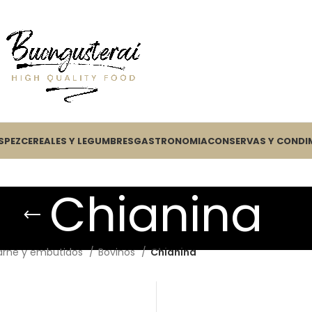
S
PEZ
CEREALES Y LEGUMBRES
GASTRONOMIA
CONSERVAS Y CONDI
Chianina
arne y embutidos
Bovinos
Chianina