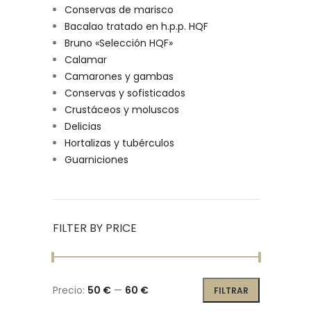
Conservas de marisco
Bacalao tratado en h.p.p. HQF
Bruno «Selección HQF»
Calamar
Camarones y gambas
Conservas y sofisticados
Crustáceos y moluscos
Delicias
Hortalizas y tubérculos
Guarniciones
FILTER BY PRICE
Precio:
50 €
—
60 €
FILTRAR