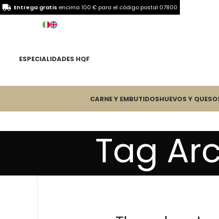
Entrega gratis
encima 100 € para el
código postal 07800
ESPECIALIDADES HQF
CARNE Y EMBUTIDOS
HUEVOS Y QUESO
Tag Arc