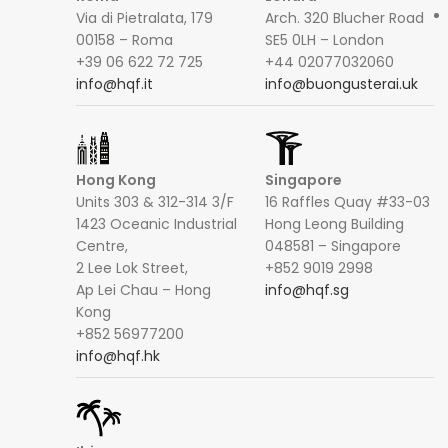
Via di Pietralata, 179
Arch. 320 Blucher Road
00158 – Roma
SE5 0LH – London
+39 06 622 72 725
+44 02077032060
info@hqf.it
info@buongusterai.uk
Hong Kong
Singapore
Units 303 & 312-314 3/F
16 Raffles Quay #33-03
1423 Oceanic Industrial
Hong Leong Building
Centre,
048581 – Singapore
2 Lee Lok Street,
+852 9019 2998
Ap Lei Chau – Hong
info@hqf.sg
Kong
+852 56977200
info@hqf.hk