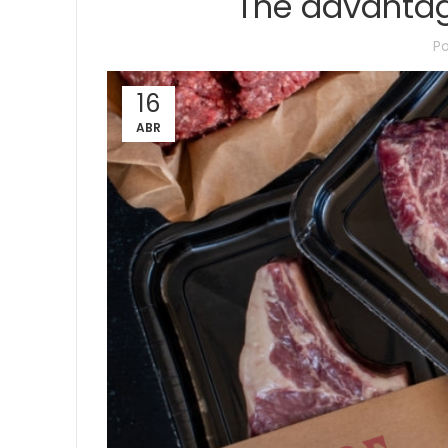
The advantag
P
16
ABR