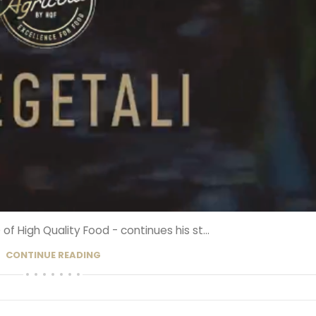
f High Quality Food - continues his st...
CONTINUE READING