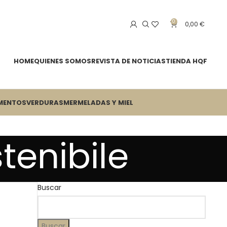
0
0,00
€
HOME
QUIENES SOMOS
REVISTA DE NOTICIAS
TIENDA HQF
MENTOS
VERDURAS
MERMELADAS Y MIEL
tenibile
Buscar
Buscar