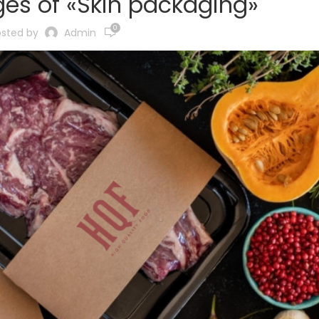
es of «Skin packaging»
0
osted by
Admin