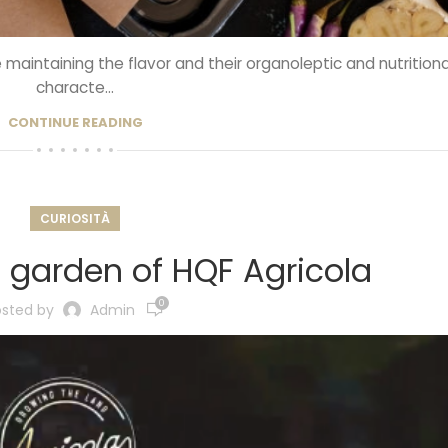
maintaining the flavor and their organoleptic and nutritiona
characte...
CONTINUE READING
CURIOSITÀ
 garden of HQF Agricola
0
osted by
Admin