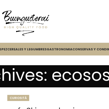
S
PEZ
CEREALES Y LEGUMBRES
GASTRONOMIA
CONSERVAS Y CONDI
hives: ecosos
CURIOSITÀ