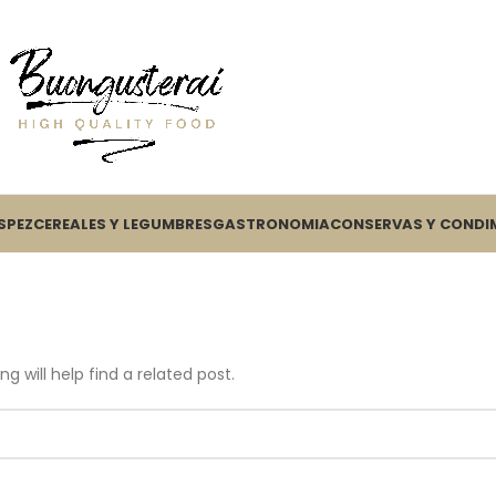
S
PEZ
CEREALES Y LEGUMBRES
GASTRONOMIA
CONSERVAS Y CONDI
g will help find a related post.