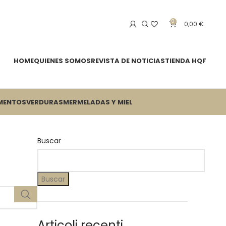
0
0,00
€
HOME
QUIENES SOMOS
REVISTA DE NOTICIAS
TIENDA HQF
MENTOS
VERDURAS
MERMELADAS Y MIEL
Buscar
Buscar
Articoli recenti