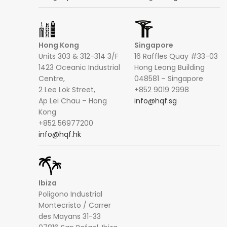
Hong Kong
Singapore
Units 303 & 312-314 3/F
16 Raffles Quay #33-03
1423 Oceanic Industrial
Hong Leong Building
Centre,
048581 – Singapore
2 Lee Lok Street,
+852 9019 2998
Ap Lei Chau – Hong
info@hqf.sg
Kong
+852 56977200
info@hqf.hk
Ibiza
Poligono Industrial
Montecristo / Carrer
des Mayans 31-33