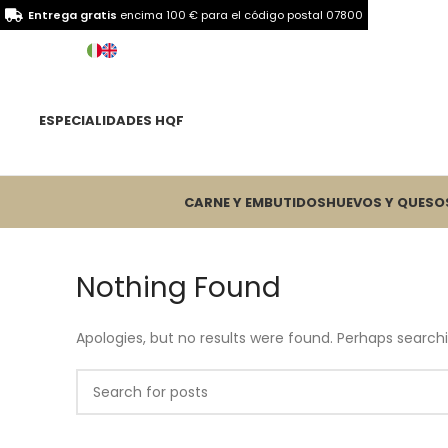
Entrega gratis
encima 100 € para el
código postal 07800
ESPECIALIDADES HQF
CARNE Y EMBUTIDOS
HUEVOS Y QUESO
Nothing Found
Apologies, but no results were found. Perhaps searchin