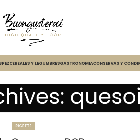
S
PEZ
CEREALES Y LEGUMBRES
GASTRONOMIA
CONSERVAS Y CONDI
chives: quesoi
RICETTE