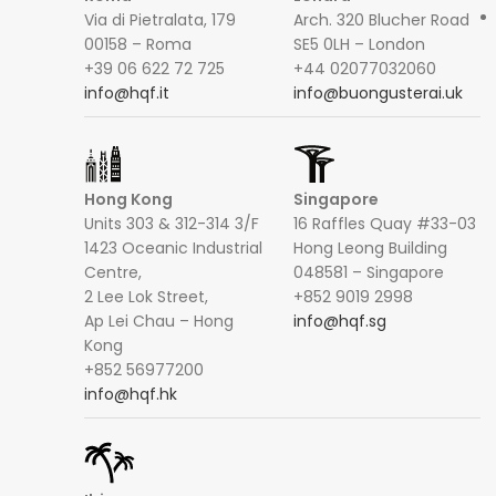
Via di Pietralata, 179
Arch. 320 Blucher Road
00158 – Roma
SE5 0LH – London
+39 06 622 72 725
+44 02077032060
info@hqf.it
info@buongusterai.uk
Hong Kong
Singapore
Units 303 & 312-314 3/F
16 Raffles Quay #33-03
1423 Oceanic Industrial
Hong Leong Building
Centre,
048581 – Singapore
2 Lee Lok Street,
+852 9019 2998
Ap Lei Chau – Hong
info@hqf.sg
Kong
+852 56977200
info@hqf.hk