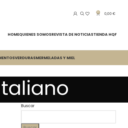
0
0,00
€
HOME
QUIENES SOMOS
REVISTA DE NOTICIAS
TIENDA HQF
MENTOS
VERDURAS
MERMELADAS Y MIEL
taliano
Buscar
Buscar