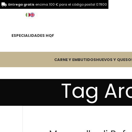
Entrega gratis
encima 100 € para el
código postal 07800
ESPECIALIDADES HQF
CARNE Y EMBUTIDOS
HUEVOS Y QUESO
Tag Ar