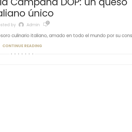
fala Campana DOP: un queso
aliano único
0
osted by
Admin
ro culinario italiano, amado en todo el mundo por su consis
CONTINUE READING