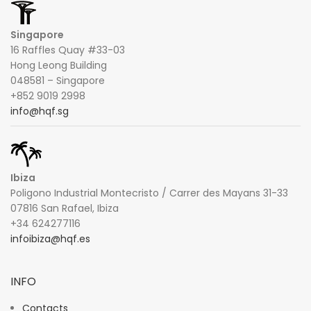
Singapore
16 Raffles Quay #33-03
Hong Leong Building
048581 – Singapore
+852 9019 2998
info@hqf.sg
Ibiza
Poligono Industrial Montecristo / Carrer des Mayans 31-33
07816 San Rafael, Ibiza
+34 624277116
infoibiza@hqf.es
INFO
Contacts