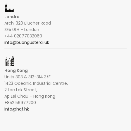
Londra
Arch. 320 Blucher Road
SE5 0LH – London
+44 02077032060
info@buongusterai.uk
Hong Kong
Units 303 & 312-314 3/F
1423 Oceanic Industrial Centre,
2 Lee Lok Street,
Ap Lei Chau – Hong Kong
+852 56977200
info@hqf.hk