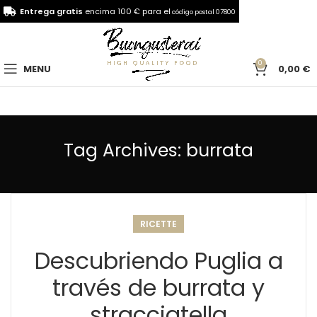
Entrega gratis
encima 100 € para el
código postal 07800
0
MENU
0,00
€
Tag Archives: burrata
RICETTE
Descubriendo Puglia a
través de burrata y
stracciatella