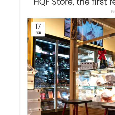
HQF Store, the first 
P
17
FEB