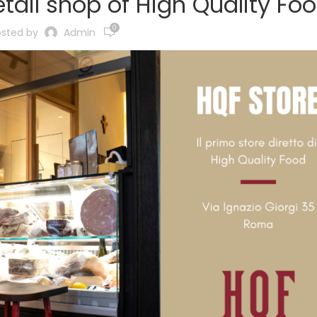
retail shop of High Quality Fo
0
osted by
Admin