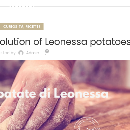
,
CURIOSITÀ
RICETTE
olution of Leonessa potatoe
2
osted by
Admin