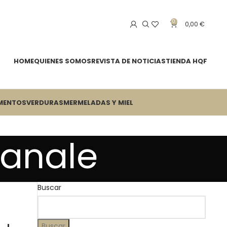
0
0,00
€
HOME
QUIENES SOMOS
REVISTA DE NOTICIAS
TIENDA HQF
MENTOS
VERDURAS
MERMELADAS Y MIEL
ianale
Buscar
Buscar