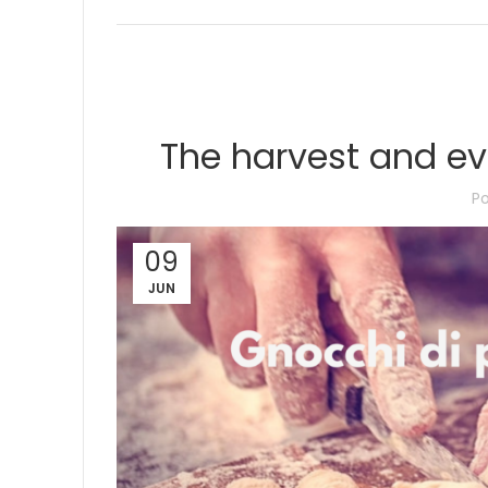
The harvest and ev
P
09
JUN