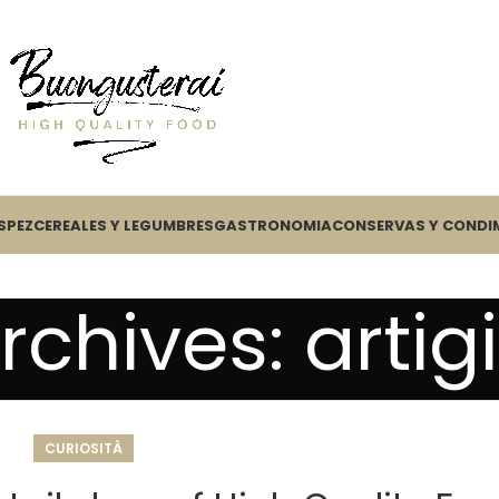
S
PEZ
CEREALES Y LEGUMBRES
GASTRONOMIA
CONSERVAS Y CONDI
rchives: artig
CURIOSITÀ