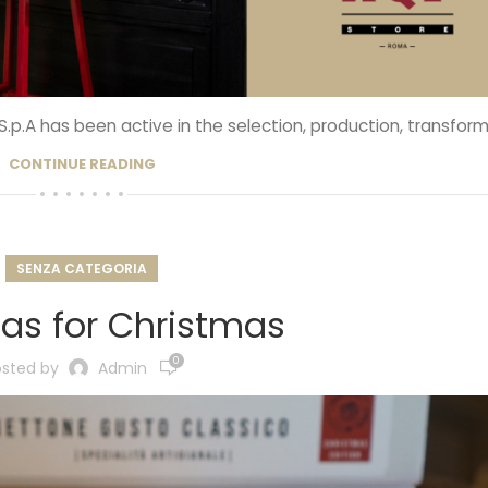
 S.p.A has been active in the selection, production, transforma
CONTINUE READING
SENZA CATEGORIA
eas for Christmas
0
osted by
Admin