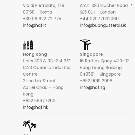
Via di Pietralata, 179
Arch. 320 Blucher Road
00158 – Roma
SE5 0LH – London
+39 06 622 72 725
+44 02077032060
info@hqf.it
info@buongusterai.uk
Hong Kong
Singapore
Units 303 & 312-314 3/F
16 Raffles Quay #33-03
1423 Oceanic Industrial
Hong Leong Building
Centre,
048581 – Singapore
2 Lee Lok Street,
+852 9019 2998
Ap Lei Chau – Hong
info@hqf.sg
Kong
+852 56977200
info@hqf.hk